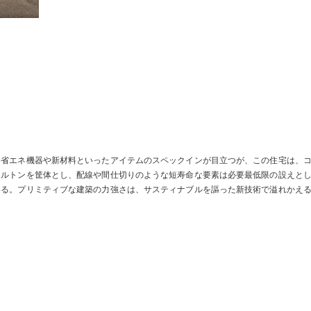
な省エネ機器や新材料といったアイテムのスペックインが目立つが、この住宅は、
ケルトンを筐体とし、配線や間仕切りのような短寿命な要素は必要最低限の設えと
いる。プリミティブな建築の力強さは、サスティナブルを謳った新技術で溢れかえ