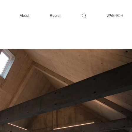
About
Recruit
JP
/
EN
/
CH