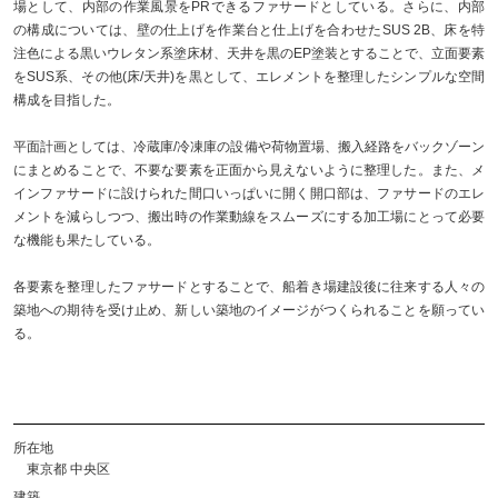
場として、内部の作業風景をPRできるファサードとしている。さらに、内部
の構成については、壁の仕上げを作業台と仕上げを合わせたSUS 2B、床を特
注色による黒いウレタン系塗床材、天井を黒のEP塗装とすることで、立面要素
をSUS系、その他(床/天井)を黒として、エレメントを整理したシンプルな空間
構成を目指した。
平面計画としては、冷蔵庫/冷凍庫の設備や荷物置場、搬入経路をバックゾーン
にまとめることで、不要な要素を正面から見えないように整理した。また、メ
インファサードに設けられた間口いっぱいに開く開口部は、ファサードのエレ
メントを減らしつつ、搬出時の作業動線をスムーズにする加工場にとって必要
な機能も果たしている。
各要素を整理したファサードとすることで、船着き場建設後に往来する人々の
築地への期待を受け止め、新しい築地のイメージがつくられることを願ってい
る。
所在地
東京都 中央区
建築