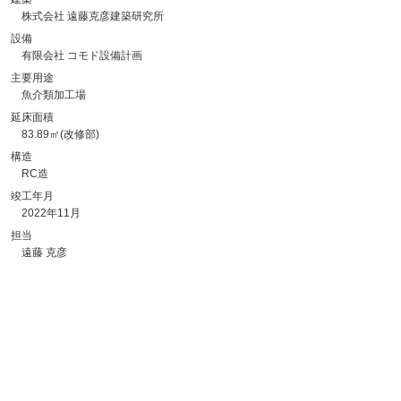
株式会社 遠藤克彦建築研究所
設備
有限会社 コモド設備計画
主要用途
魚介類加工場
延床面積
83.89㎡(改修部)
構造
RC造
竣工年月
2022年11月
担当
遠藤 克彦