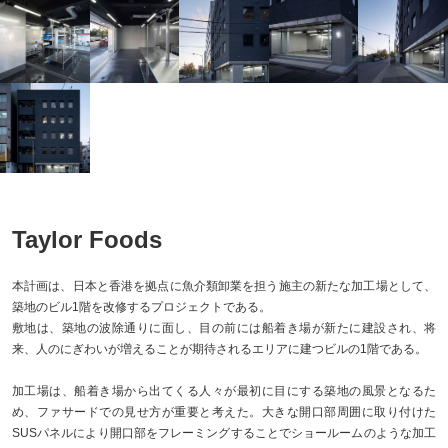
Taylor Foods
本計画は、日本と香港を拠点に魚介類卸業を担う施主の新たな加工場として、
築地のビル1階を改修するプロジェクトである。
敷地は、築地の波除通りに面し、目の前には船着き場が新たに建設され、将
来、人のにぎわいが増えることが期待されるエリアに建つビルの1階である。
加工場は、船着き場から出てくる人々が最初に目にする築地の風景となるた
め、ファサードでの見せ方が重要と考えた。大きな開口部周囲に取り付けた
SUSパネルにより開口部をフレーミングすることでショールームのような加工