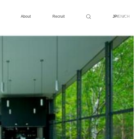
About
Recruit
JP
/
EN
/
CH