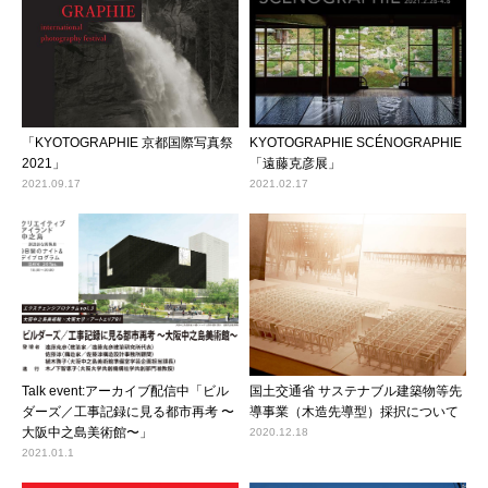
「KYOTOGRAPHIE 京都国際写真祭
KYOTOGRAPHIE SCÉNOGRAPHIE
2021」
「遠藤克彦展」
2021.09.17
2021.02.17
Talk event:アーカイブ配信中「ビル
国土交通省 サステナブル建築物等先
ダーズ／工事記録に見る都市再考 〜
導事業（木造先導型）採択について
大阪中之島美術館〜」
2020.12.18
2021.01.1