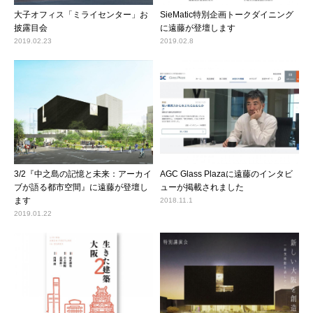
大子オフィス「ミライセンター」お
SieMatic特別企画トークダイニング
披露目会
に遠藤が登壇します
2019.02.23
2019.02.8
3/2『中之島の記憶と未来：アーカイ
AGC Glass Plazaに遠藤のインタビ
ブが語る都市空間』に遠藤が登壇し
ューが掲載されました
ます
2018.11.1
2019.01.22