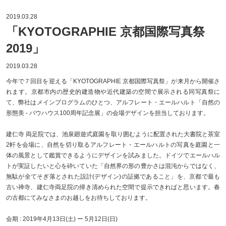
2019.03.28
「KYOTOGRAPHIE 京都国際写真祭
2019」
2019.03.28
今年で７回目を迎える「KYOTOGRAPHIE 京都国際写真祭」が来月から開催さ
れます。京都市内の歴史的建造物や近代建築の空間で展示される同写真祭に
て、弊社はメインプログラムのひとつ、アルフレート・エールハルト「自然の
形態美 - バウハウス100周年記念展」の会場デザインを担当しております。
建仁寺 両足院では、池泉廻遊式庭園を取り囲むように配置された大書院と茶室
2軒を会場に、自然を切り取るアルフレート・エールハルトの写真を庭園と一
体の風景として鑑賞できるようにデザインを試みました。ドイツでエールハル
トが実証したいと心を砕いていた「自然界の形の豊かさは混沌からではなく、
無駄が全てそぎ落とされた設計(デザイン)の証拠であること」を、京都で最も
古い禅寺、建仁寺両足院の掃き清められた空間で提示できればと思います。春
の古都にてみなさまのお越しをお待ちしております。
会期 : 2019年4月13日(土) ー 5月12日(日)