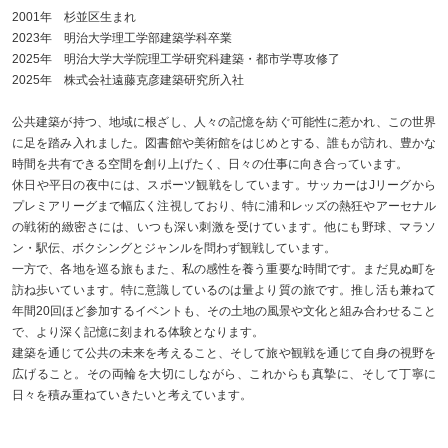
2001年 杉並区生まれ
2023年 明治大学理工学部建築学科卒業
2025年 明治大学大学院理工学研究科建築・都市学専攻修了
2025年 株式会社遠藤克彦建築研究所入社
公共建築が持つ、地域に根ざし、人々の記憶を紡ぐ可能性に惹かれ、この世界
に足を踏み入れました。図書館や美術館をはじめとする、誰もが訪れ、豊かな
時間を共有できる空間を創り上げたく、日々の仕事に向き合っています。
休日や平日の夜中には、スポーツ観戦をしています。サッカーはJリーグから
プレミアリーグまで幅広く注視しており、特に浦和レッズの熱狂やアーセナル
の戦術的緻密さには、いつも深い刺激を受けています。他にも野球、マラソ
ン・駅伝、ボクシングとジャンルを問わず観戦しています。
一方で、各地を巡る旅もまた、私の感性を養う重要な時間です。まだ見ぬ町を
訪ね歩いています。特に意識しているのは量より質の旅です。推し活も兼ねて
年間20回ほど参加するイベントも、その土地の風景や文化と組み合わせること
で、より深く記憶に刻まれる体験となります。
建築を通じて公共の未来を考えること、そして旅や観戦を通じて自身の視野を
広げること。その両輪を大切にしながら、これからも真摯に、そして丁寧に
日々を積み重ねていきたいと考えています。