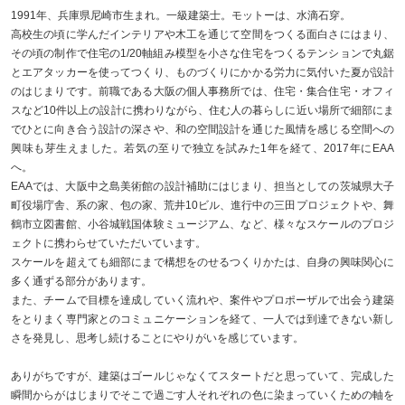
1991年、兵庫県尼崎市生まれ。一級建築士。モットーは、水滴石穿。
高校生の頃に学んだインテリアや木工を通じて空間をつくる面白さにはまり、
その頃の制作で住宅の1/20軸組み模型を小さな住宅をつくるテンションで丸鋸
とエアタッカーを使ってつくり、ものづくりにかかる労力に気付いた夏が設計
のはじまりです。前職である大阪の個人事務所では、住宅・集合住宅・オフィ
スなど10件以上の設計に携わりながら、住む人の暮らしに近い場所で細部にま
でひとに向き合う設計の深さや、和の空間設計を通じた風情を感じる空間への
興味も芽生えました。若気の至りで独立を試みた1年を経て、2017年にEAA
へ。
EAAでは、大阪中之島美術館の設計補助にはじまり、担当としての茨城県大子
町役場庁舎、系の家、包の家、荒井10ビル、進行中の三田プロジェクトや、舞
鶴市立図書館、小谷城戦国体験ミュージアム、など、様々なスケールのプロジ
ェクトに携わらせていただいています。
スケールを超えても細部にまで構想をのせるつくりかたは、自身の興味関心に
多く通ずる部分があります。
また、チームで目標を達成していく流れや、案件やプロポーザルで出会う建築
をとりまく専門家とのコミュニケーションを経て、一人では到達できない新し
さを発見し、思考し続けることにやりがいを感じています。
ありがちですが、建築はゴールじゃなくてスタートだと思っていて、完成した
瞬間からがはじまりでそこで過ごす人それぞれの色に染まっていくための軸を